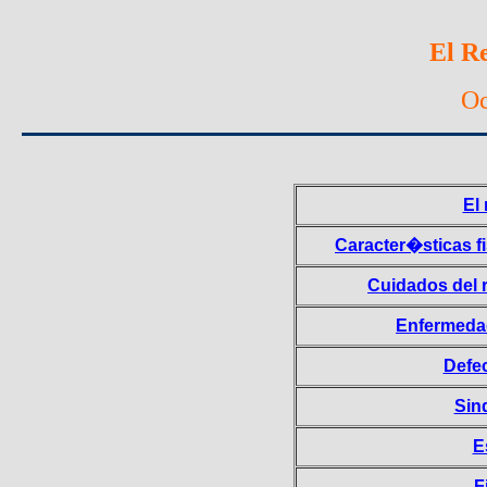
El R
Oc
El
Caracter�sticas f
Cuidados del 
Enfermedad
Defe
Sin
E
F