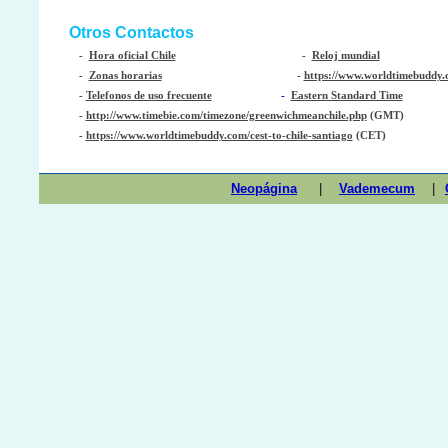
Otros Contactos
-
Hora oficial Chile
-
Reloj mundial
-
Zonas horarias
-
https://www.worldtimebuddy.c
-
Telefonos de uso frecuente
-
Eastern Standard Time
-
http://www.timebie.com/timezone/greenwichmeanchile.php
(GMT)
-
https://www.worldtimebuddy.com/cest-to-chile-santiago
(CET)
Neopágina
|
Vademecum
|