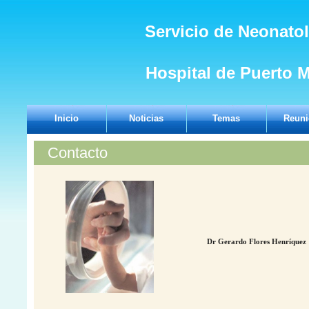
Servicio de Neonato
Hospital de Puerto M
Inicio
Noticias
Temas
Reuni
Contacto
Dr Gerardo Flores Hen